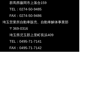
群馬県藤岡市上落合159​
TEL：0274-50-9485
FAX：0274-50-9486
埼玉営業所自動車販売、自動車解体事業部
〒369-0316
埼玉県児玉郡上里町長浜409​
TEL：0495-71-7141
FAX：0495-71-7142
吉井工場
​ 〒370-2106
群馬県高崎市吉井町矢田1001
代表取締役
SINGH PARJINDER
(シング パルジンデル)
設立
2015年7月2日
資本金